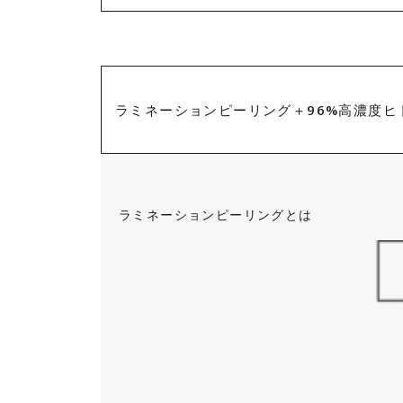
・ピーリングを試したいが、敏感肌
・施術の即効性を体感したい方
ラミネーションピーリング＋96%高濃度ヒ
・挙式や撮影などの大事な予定があ
・お肌にハリツヤが欲しい方
・お顔のくすみや毛穴が気になる方
ラミネーションピーリングとは